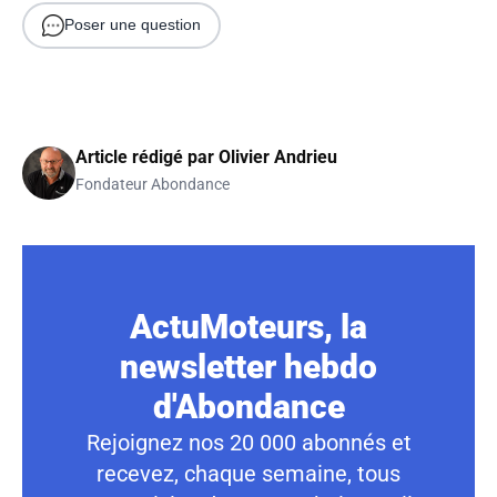
Poser une question
Article rédigé par
Olivier Andrieu
Fondateur Abondance
ActuMoteurs, la
newsletter hebdo
d'Abondance
Rejoignez nos 20 000 abonnés et
recevez, chaque semaine, tous