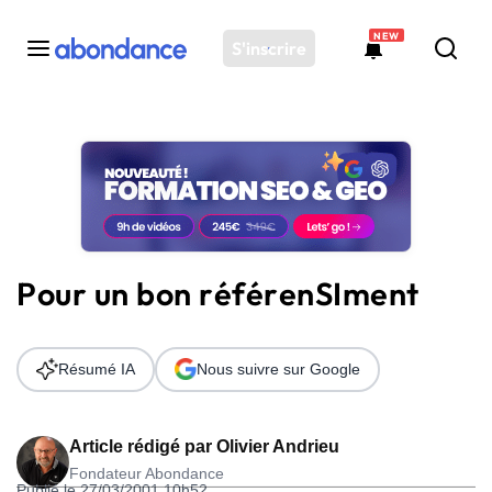
NEW
S'inscrire
Toutes les actus
Actus SEO
Plateforme
Outils
Solutions
Pour un bon référenSIment
Ressources
Audit SEO
Résumé IA
Nous suivre sur Google
Article rédigé par
Olivier Andrieu
Fondateur Abondance
Publié le 27/03/2001 10h52