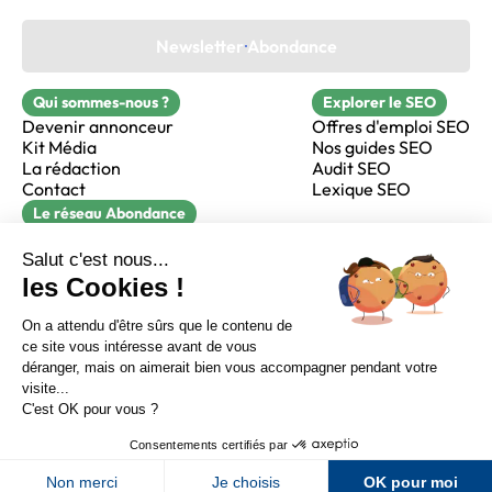
Newsletter Abondance
Qui sommes-nous ?
Explorer le SEO
Devenir annonceur
Offres d'emploi SEO
Kit Média
Nos guides SEO
La rédaction
Audit SEO
Contact
Lexique SEO
Le réseau Abondance
FormaSEO
Réacteur
alfie formation
Sur LinkedIn
Sur Youtube
Sur X
Sur Facebook
Crédits
Mentions légales
Newsletter Abondance
CGV
Confidentialité