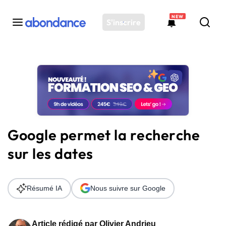
NEW
S'inscrire
Toutes les actus
Actus SEO
Plateforme
Outils
Solutions
Google permet la recherche
Ressources
sur les dates
Audit SEO
Résumé IA
Nous suivre sur Google
Article rédigé par
Olivier Andrieu