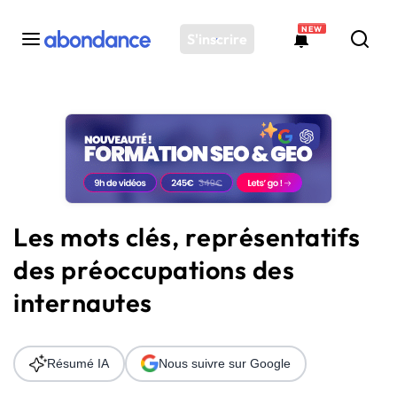
NEW
S'inscrire
Toutes les actus
Actus SEO
Plateforme
Outils
Solutions
Les mots clés, représentatifs
Ressources
des préoccupations des
Audit SEO
internautes
Résumé IA
Nous suivre sur Google