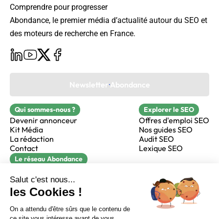
Comprendre pour progresser
Abondance, le premier média d’actualité autour du SEO et
des moteurs de recherche en France.
Newsletter Abondance
Qui sommes-nous ?
Explorer le SEO
Devenir annonceur
Offres d'emploi SEO
Kit Média
Nos guides SEO
La rédaction
Audit SEO
Contact
Lexique SEO
Le réseau Abondance
FormaSEO
Réacteur
alfie formation
Sur LinkedIn
Sur Youtube