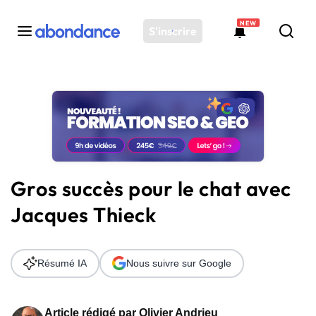
NEW
S'inscrire
Toutes les actus
Actus SEO
Plateforme
Outils
Solutions
Gros succès pour le chat avec
Ressources
Jacques Thieck
Audit SEO
Résumé IA
Nous suivre sur Google
Article rédigé par
Olivier Andrieu