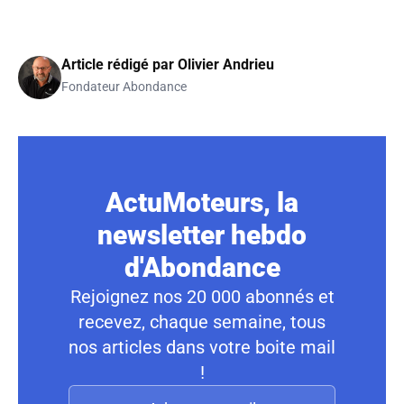
Article rédigé par
Olivier Andrieu
Fondateur Abondance
ActuMoteurs, la
newsletter hebdo
d'Abondance
Rejoignez nos 20 000 abonnés et
recevez, chaque semaine, tous
nos articles dans votre boite mail
!