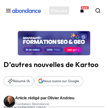
NEW
S'inscrire
Toutes les actus
Actus SEO
Plateforme
Outils
Solutions
D’autres nouvelles de Kartoo
Ressources
Audit SEO
Résumé IA
Nous suivre sur Google
Article rédigé par
Olivier Andrieu
Fondateur Abondance
Publié le 04/06/2002 14h10