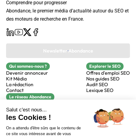
Comprendre pour progresser
Abondance, le premier média d’actualité autour du SEO et
des moteurs de recherche en France.
Newsletter Abondance
Qui sommes-nous ?
Explorer le SEO
Devenir annonceur
Offres d'emploi SEO
Kit Média
Nos guides SEO
La rédaction
Audit SEO
Contact
Lexique SEO
Le réseau Abondance
FormaSEO
Réacteur
alfie formation
Sur LinkedIn
Sur Youtube