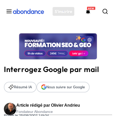
NEW
S'inscrire
Toutes les actus
Actus SEO
Plateforme
Outils
Solutions
Interrogez Google par mail
Ressources
Audit SEO
Résumé IA
Nous suivre sur Google
Article rédigé par
Olivier Andrieu
Fondateur Abondance
Publié le 25/08/2002 14h34