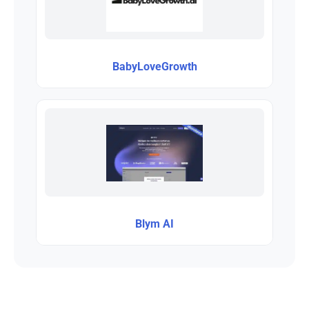
BabyLoveGrowth
Blym AI