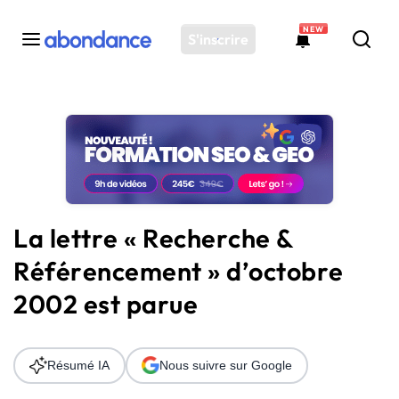
NEW
S'inscrire
Toutes les actus
Actus SEO
Plateforme
Outils
Solutions
La lettre « Recherche &
Ressources
Référencement » d’octobre
Audit SEO
2002 est parue
Résumé IA
Nous suivre sur Google