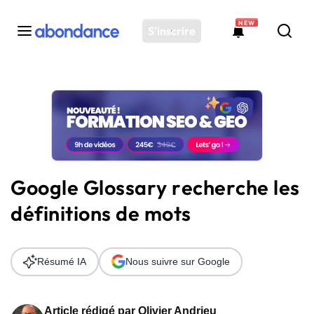
NEW
S'inscrire
Toutes les actus
Actus SEO
Plateforme
Outils
Solutions
Google Glossary recherche les
Ressources
définitions de mots
Audit SEO
Résumé IA
Nous suivre sur Google
Article rédigé par
Olivier Andrieu