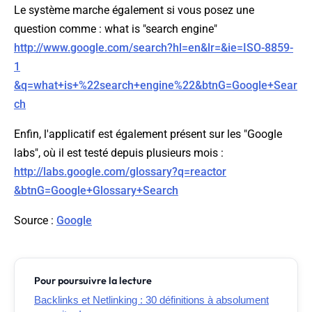
Le système marche également si vous posez une
question comme : what is "search engine"
http://www.google.com/search?hl=en&lr=&ie=ISO-8859-
1
&q=what+is+%22search+engine%22&btnG=Google+Sear
ch
Enfin, l'applicatif est également présent sur les "Google
labs", où il est testé depuis plusieurs mois :
http://labs.google.com/glossary?q=reactor
&btnG=Google+Glossary+Search
Source
:
Google
Pour poursuivre la lecture
Backlinks et Netlinking : 30 définitions à absolument