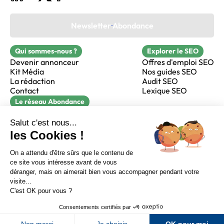
Newsletter Abondance
Qui sommes-nous ?
Explorer le SEO
Devenir annonceur
Offres d'emploi SEO
Kit Média
Nos guides SEO
La rédaction
Audit SEO
Contact
Lexique SEO
Le réseau Abondance
FormaSEO
Réacteur
alfie formation
Sur LinkedIn
Sur Youtube
Sur X
Sur Facebook
Crédits
Mentions légales
Newsletter Abondance
CGV
Confidentialité