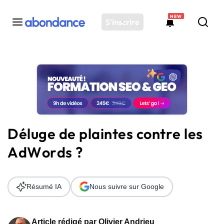
NEW
S'inscrire
Toutes les actus
Actus SEO
Plateforme
Outils
Solutions
Déluge de plaintes contre les
Ressources
AdWords ?
Audit SEO
Résumé IA
Nous suivre sur Google
Article rédigé par
Olivier Andrieu