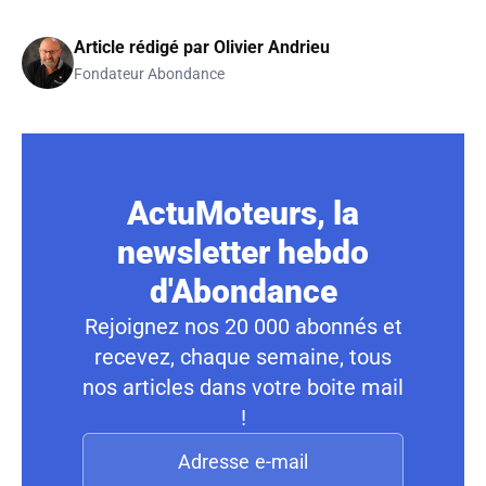
Article rédigé par
Olivier Andrieu
Fondateur Abondance
ActuMoteurs, la
newsletter hebdo
d'Abondance
Rejoignez nos 20 000 abonnés et
recevez, chaque semaine, tous
nos articles dans votre boite mail
!