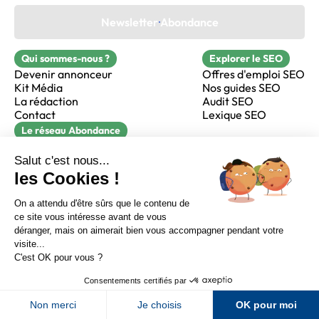
Newsletter Abondance
Qui sommes-nous ?
Explorer le SEO
Devenir annonceur
Offres d'emploi SEO
Kit Média
Nos guides SEO
La rédaction
Audit SEO
Contact
Lexique SEO
Le réseau Abondance
FormaSEO
Réacteur
alfie formation
Sur LinkedIn
Sur Youtube
Sur X
Sur Facebook
Crédits
Mentions légales
Newsletter Abondance
CGV
Confidentialité