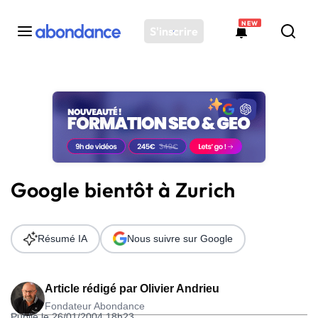
NEW
S'inscrire
Toutes les actus
Actus SEO
Plateforme
Outils
Solutions
Google bientôt à Zurich
Ressources
Audit SEO
Résumé IA
Nous suivre sur Google
Article rédigé par
Olivier Andrieu
Fondateur Abondance
Publié le 26/01/2004 18h23