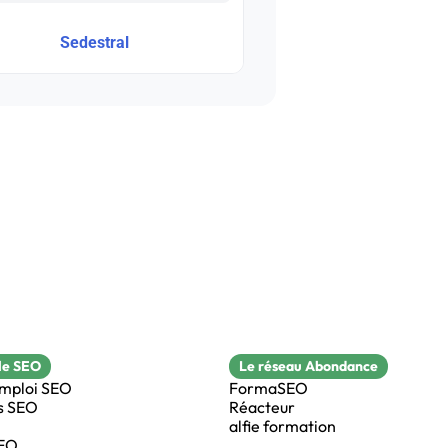
Sedestral
le SEO
Le réseau Abondance
emploi SEO
FormaSEO
s SEO
Réacteur
alfie formation
SEO