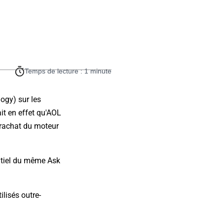
Temps de lecture : 1 minute
ogy) sur les
it en effet qu'AOL
e rachat du moteur
entiel du même Ask
ilisés outre-