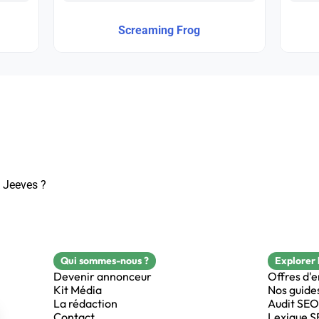
Screaming Frog
 Jeeves ?
Qui sommes-nous ?
Explorer 
Devenir annonceur
Offres d'
Kit Média
Nos guide
La rédaction
Audit SEO
Contact
Lexique 