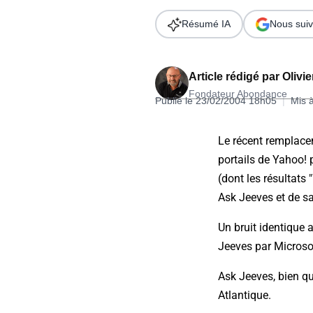
Wordpress
Télécharger l'Ebook
Résumé IA
Nous suiv
Shopify
PrestaShop
Article rédigé par
Olivi
Fondateur Abondance
Publié le 23/02/2004 18h05
|
Mis 
Le récent remplace
portails de Yahoo! 
Formation SEO & GEO - Edition
(dont les résultats
244.30€ HT au lieu de 349€ pendant 1 mois !
Ask Jeeves et de s
Je découvre !
Un bruit identique 
Jeeves par Microso
Ask Jeeves, bien qu
Atlantique.