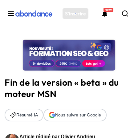
NEW
S'inscrire
Toutes les actus
Actus SEO
Plateforme
Outils
Solutions
Fin de la version « beta » du
Ressources
moteur MSN
Audit SEO
Résumé IA
Nous suivre sur Google
Article rédigé par
Olivier Andrieu