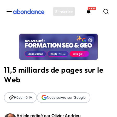
NEW
S'inscrire
Toutes les actus
Actus SEO
Plateforme
Outils
Solutions
11,5 milliards de pages sur le
Ressources
Web
Audit SEO
Résumé IA
Nous suivre sur Google
Article rédigé par
Olivier Andrieu