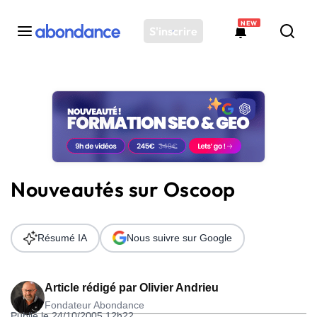
NEW
S'inscrire
Toutes les actus
Actus SEO
Plateforme
Outils
Solutions
Nouveautés sur Oscoop
Ressources
Audit SEO
Résumé IA
Nous suivre sur Google
Article rédigé par
Olivier Andrieu
Fondateur Abondance
Publié le 24/10/2005 12h22