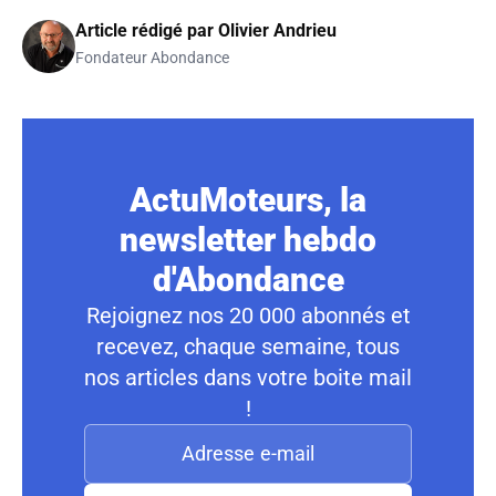
Article rédigé par
Olivier Andrieu
Fondateur Abondance
ActuMoteurs, la
newsletter hebdo
d'Abondance
Rejoignez nos 20 000 abonnés et
recevez, chaque semaine, tous
nos articles dans votre boite mail
!