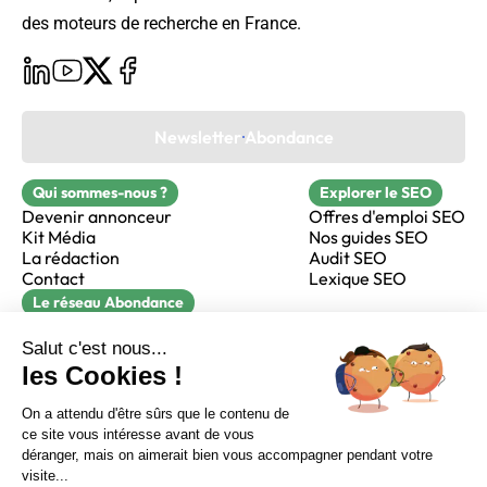
des moteurs de recherche en France.
Newsletter Abondance
Qui sommes-nous ?
Explorer le SEO
Devenir annonceur
Offres d'emploi SEO
Kit Média
Nos guides SEO
La rédaction
Audit SEO
Contact
Lexique SEO
Le réseau Abondance
FormaSEO
Réacteur
alfie formation
Sur LinkedIn
Sur Youtube
Sur X
Sur Facebook