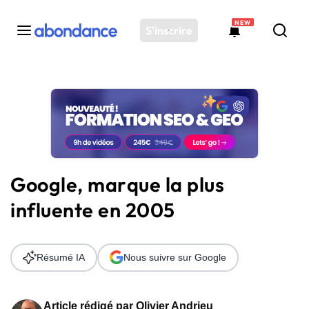
NEW
S'inscrire
Toutes les actus
Actus SEO
Plateforme
Outils
Solutions
Google, marque la plus
Ressources
influente en 2005
Audit SEO
Résumé IA
Nous suivre sur Google
Article rédigé par
Olivier Andrieu