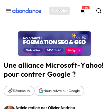
NEW
S'inscrire
Toutes les actus
Actus SEO
Plateforme
Outils
Solutions
Une alliance Microsoft-Yahoo!
Ressources
pour contrer Google ?
Audit SEO
Résumé IA
Nous suivre sur Google
Article rédigé par
Olivier Andrieu