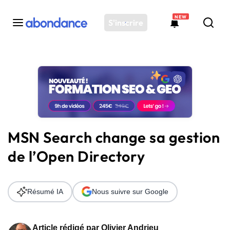
NEW
S'inscrire
Toutes les actus
Actus SEO
Plateforme
Outils
Solutions
MSN Search change sa gestion
Ressources
de l’Open Directory
Audit SEO
Résumé IA
Nous suivre sur Google
Article rédigé par
Olivier Andrieu