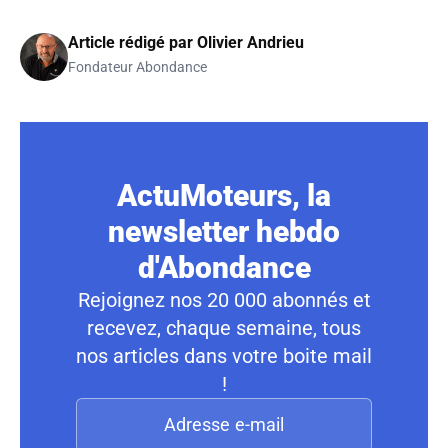
Article rédigé par
Olivier Andrieu
Fondateur Abondance
ActuMoteurs, la
newsletter hebdo
d'Abondance
Rejoignez nos 20 000 abonnés et
recevez, chaque semaine, tous
nos articles dans votre boite mail
!