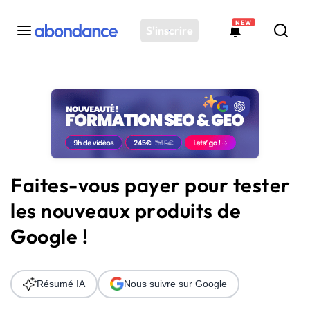
NEW
S'inscrire
Toutes les actus
Actus SEO
Plateforme
Outils
Solutions
Faites-vous payer pour tester
Ressources
les nouveaux produits de
Audit SEO
Google !
Résumé IA
Nous suivre sur Google