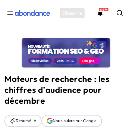
NEW
S'inscrire
Toutes les actus
Actus SEO
Plateforme
Outils
Solutions
Moteurs de recherche : les
Ressources
chiffres d’audience pour
Audit SEO
décembre
Résumé IA
Nous suivre sur Google