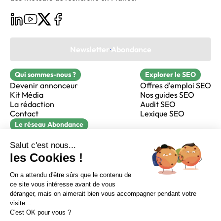
Newsletter Abondance
Qui sommes-nous ?
Explorer le SEO
Devenir annonceur
Offres d'emploi SEO
Kit Média
Nos guides SEO
La rédaction
Audit SEO
Contact
Lexique SEO
Le réseau Abondance
FormaSEO
Réacteur
alfie formation
Sur LinkedIn
Sur Youtube
Sur X
Sur Facebook
Crédits