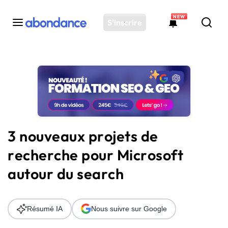
NEW
S'inscrire
Toutes les actus
Actus SEO
Plateforme
Outils
Solutions
3 nouveaux projets de
Ressources
recherche pour Microsoft
Audit SEO
autour du search
Résumé IA
Nous suivre sur Google