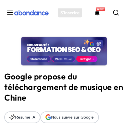
NEW
S'inscrire
Toutes les actus
Actus SEO
Plateforme
Outils
Solutions
Google propose du
Ressources
téléchargement de musique en
Audit SEO
Chine
Résumé IA
Nous suivre sur Google