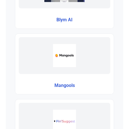
Blym AI
Mangools