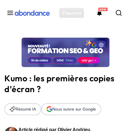
NEW
S'inscrire
Toutes les actus
Actus SEO
Plateforme
Outils
Solutions
Kumo : les premières copies
Ressources
d’écran ?
Audit SEO
Résumé IA
Nous suivre sur Google
Article rédigé par
Olivier Andrieu