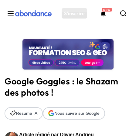
NEW
S'inscrire
Toutes les actus
Actus SEO
Plateforme
Outils
Solutions
Google Goggles : le Shazam
Ressources
des photos !
Audit SEO
Résumé IA
Nous suivre sur Google
Article rédigé par
Olivier Andrieu