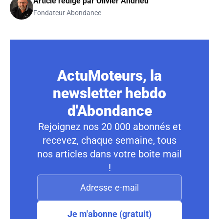
Article rédigé par
Olivier Andrieu
Fondateur Abondance
ActuMoteurs, la
newsletter hebdo
d'Abondance
Rejoignez nos 20 000 abonnés et
recevez, chaque semaine, tous
nos articles dans votre boite mail
!
Je m'abonne (gratuit)