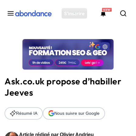
NEW
S'inscrire
Toutes les actus
Actus SEO
Plateforme
Outils
Solutions
Ask.co.uk propose d’habiller
Ressources
Jeeves
Audit SEO
Résumé IA
Nous suivre sur Google
Article rédigé par
Olivier Andrieu