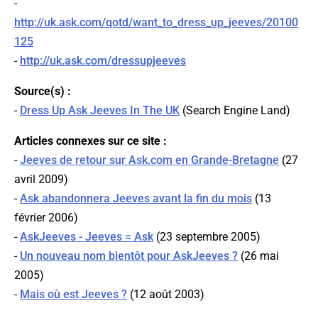
-
http://uk.ask.com/qotd/want_to_dress_up_jeeves/20100
125
-
http://uk.ask.com/dressupjeeves
Source(s) :
-
Dress Up Ask Jeeves In The UK
(
Search Engine Land
)
Articles connexes sur ce site :
-
Jeeves de retour sur Ask.com en Grande-Bretagne
(27
avril 2009)
-
Ask abandonnera Jeeves avant la fin du mois
(13
février 2006)
-
AskJeeves - Jeeves = Ask
(23 septembre 2005)
-
Un nouveau nom bientôt pour AskJeeves ?
(26 mai
2005)
-
Mais où est Jeeves ?
(12 août 2003)