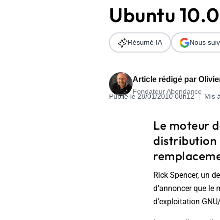
Ubuntu 10.
Wordpress
Télécharger l'Ebook
Shopify
Résumé IA
Nous suiv
PrestaShop
Article rédigé par
Olivi
Fondateur Abondance
Publié le 28/01/2010 08h12
|
Mis 
Formation SEO & GEO - Edition
Le moteur de
244.30€ HT au lieu de 349€ pendant 1 mois !
distribution
Je découvre !
remplacemen
Rick Spencer, un de
d'annoncer que le m
d'exploitation GNU/