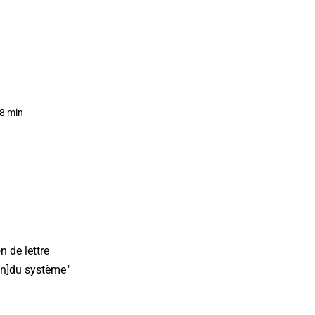
38 min
n de lettre
son]du système"