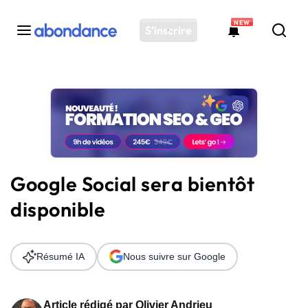
NEW
S'inscrire
Toutes les actus
Actus SEO
Plateforme
Outils
Solutions
Google Social sera bientôt
Ressources
disponible
Audit SEO
Résumé IA
Nous suivre sur Google
Article rédigé par
Olivier Andrieu