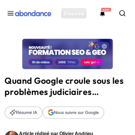
NEW
S'inscrire
Toutes les actus
Actus SEO
Plateforme
Outils
Solutions
Quand Google croule sous les
Ressources
problèmes judiciaires…
Audit SEO
Résumé IA
Nous suivre sur Google
Article rédigé par
Olivier Andrieu