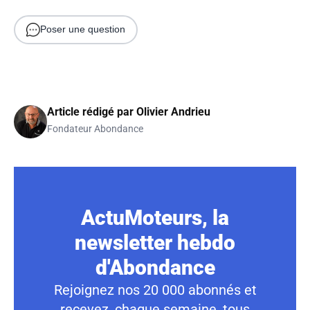
Poser une question
Article rédigé par
Olivier Andrieu
Fondateur Abondance
ActuMoteurs, la
newsletter hebdo
d'Abondance
Rejoignez nos 20 000 abonnés et
recevez, chaque semaine, tous