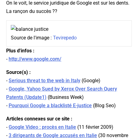
On le voit, le service juridique de Google est sur les dents.
La rançon du succès ??
Source de l'image :
Tevirepedo
Plus d'infos :
-
http://www.google.com/
Source(s) :
-
Serious threat to the web in Italy
(
Google
)
-
Google, Yahoo Sued by Xerox Over Search Query
Patents (Update1)
(
Business Week
)
-
Pourquoi Google a blacklisté E-justice
(
Blog Seo
)
Articles connexes sur ce site :
-
Google Video : procès en Italie
(11 février 2009)
-
3 dirigeants de Google accusés en Italie
(30 novembre