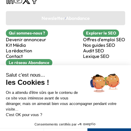
Newsletter Abondance
Qui sommes-nous ?
Explorer le SEO
Devenir annonceur
Offres d'emploi SEO
Kit Média
Nos guides SEO
La rédaction
Audit SEO
Contact
Lexique SEO
Le réseau Abondance
FormaSEO
Réacteur
alfie formation
Sur LinkedIn
Sur Youtube
Sur X
Sur Facebook
Crédits
Mentions légales
Newsletter Abondance
CGV