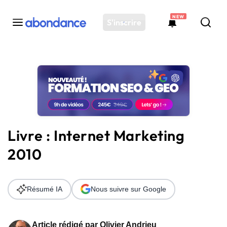
NEW
S'inscrire
Toutes les actus
Actus SEO
Plateforme
Outils
Solutions
Livre : Internet Marketing
Ressources
2010
Audit SEO
Résumé IA
Nous suivre sur Google
Article rédigé par
Olivier Andrieu