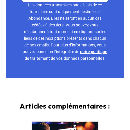
Les données transmises par le biais de ce
formulaire sont uniquement destinées à
Abondance. Elles ne seront en aucun cas
cédées à des tiers. Vous pouvez vous
désabonner à tout moment en cliquant sur les
liens de désinscriptions présents dans chacun
de nos emails. Pour plus d’informations, vous
pouvez consulter l’intégralité de
notre politique
de traitement de vos données personnelles
.
Articles complémentaires :