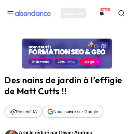
NEW
S'inscrire
Toutes les actus
Actus SEO
Plateforme
Outils
Solutions
Des nains de jardin à l’effigie
Ressources
de Matt Cutts !!
Audit SEO
Résumé IA
Nous suivre sur Google
Article rédigé par
Olivier Andrieu