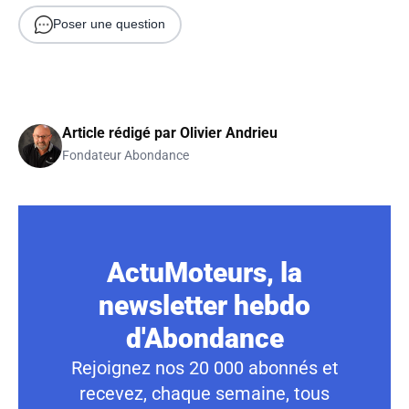
Poser une question
Article rédigé par
Olivier Andrieu
Fondateur Abondance
ActuMoteurs, la
newsletter hebdo
d'Abondance
Rejoignez nos 20 000 abonnés et
recevez, chaque semaine, tous