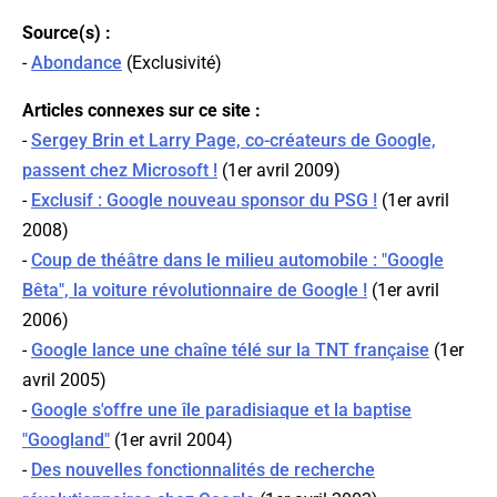
Source(s) :
-
Abondance
(
Exclusivité
)
Articles connexes sur ce site :
-
Sergey Brin et Larry Page, co-créateurs de Google,
passent chez Microsoft !
(1er avril 2009)
-
Exclusif : Google nouveau sponsor du PSG !
(1er avril
2008)
-
Coup de théâtre dans le milieu automobile : "Google
Bêta", la voiture révolutionnaire de Google !
(1er avril
2006)
-
Google lance une chaîne télé sur la TNT française
(1er
avril 2005)
-
Google s'offre une île paradisiaque et la baptise
"Googland"
(1er avril 2004)
-
Des nouvelles fonctionnalités de recherche