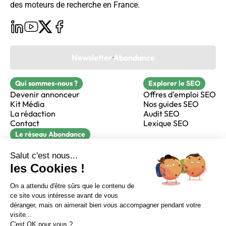
des moteurs de recherche en France.
Newsletter Abondance
Qui sommes-nous ?
Explorer le SEO
Devenir annonceur
Offres d'emploi SEO
Kit Média
Nos guides SEO
La rédaction
Audit SEO
Contact
Lexique SEO
Le réseau Abondance
FormaSEO
Réacteur
alfie formation
Sur LinkedIn
Sur Youtube
Sur X
Sur Facebook
Crédits