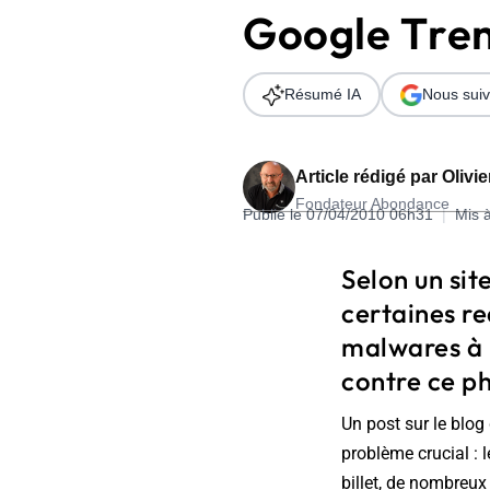
Google Tren
Wordpress
Télécharger l'Ebook
Shopify
Résumé IA
Nous suiv
PrestaShop
Article rédigé par
Olivi
Fondateur Abondance
Publié le 07/04/2010 06h31
|
Mis 
Formation SEO & GEO - Edition
Selon un sit
244.30€ HT au lieu de 349€ pendant 1 mois !
certaines re
Je découvre !
malwares à l
contre ce p
Un post sur le blog 
problème crucial : 
billet, de nombreux