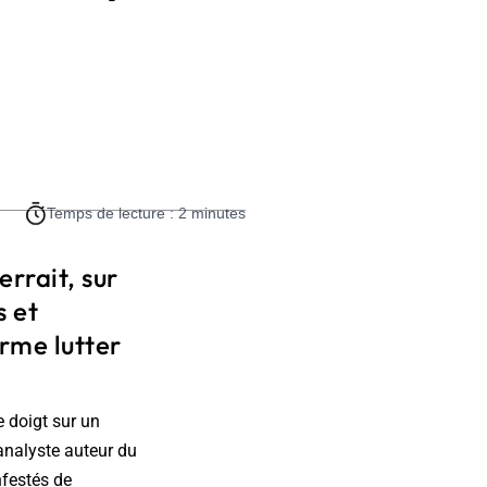
Temps de lecture : 2 minutes
errait, sur
s et
irme lutter
e doigt sur un
'analyste auteur du
nfestés de