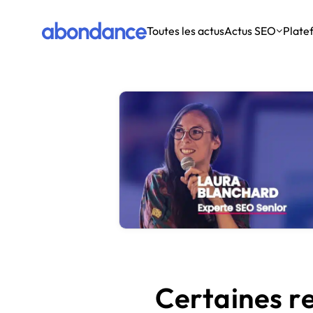
Toutes les actus
Actus SEO
Plate
Actus SEO
Moteurs
Outils SEO
Débuter en SEO
Ressources
Google
Tous les outils SEO
Comprendre les bases
Formations
Google Update
Les meilleurs outils pour améliorer le SEO de votre site.
L’essentiel pour appréhender le référencement naturel.
Bing
Définitions
SEO Contenu
Apprendre le SEO sur YouTube
Autres
Livres papier
SEO E-commerce
Achat de liens
Des leçons de SEO en vidéo au format court, vite fait, bien
Les meilleures plateformes pour acheter des backlinks.
fait.
Brume : l’outil de généra
Initiation SEO Gratuite
Rédigez, grâce à l'IA, des contenus parfaitement humains, or
Génération de contenu IA
Formations vidéo pour comprendre le fonctionnement du
Découvrir l'outil
Les outils pour générer du contenu avec l’IA.
SEO.
Ebook
Maîtrisez enfin 
Certaines r
CMS
Régis Stéphant vous guide pour