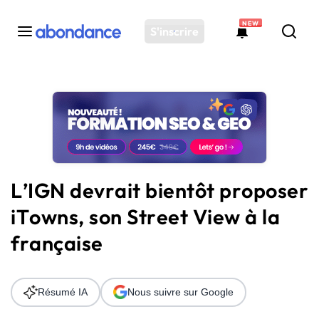
NEW
S'inscrire
Toutes les actus
Actus SEO
Plateforme
Outils
Solutions
L’IGN devrait bientôt proposer
Ressources
iTowns, son Street View à la
Audit SEO
française
Résumé IA
Nous suivre sur Google