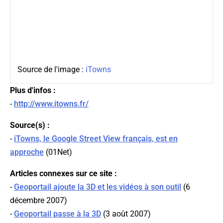
Source de l'image :
iTowns
Plus d'infos :
-
http://www.itowns.fr/
Source(s) :
-
iTowns, le Google Street View français, est en
approche
(
01Net
)
Articles connexes sur ce site :
-
Geoportail ajoute la 3D et les vidéos à son outil
(6
décembre 2007)
-
Geoportail passe à la 3D
(3 août 2007)