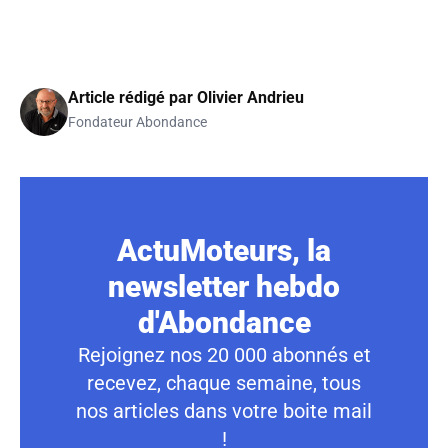
Article rédigé par
Olivier Andrieu
Fondateur Abondance
ActuMoteurs, la
newsletter hebdo
d'Abondance
Rejoignez nos 20 000 abonnés et
recevez, chaque semaine, tous
nos articles dans votre boite mail
!