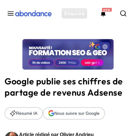
NEW
S'inscrire
Toutes les actus
Actus SEO
Plateforme
Outils
Solutions
Google publie ses chiffres de
Ressources
partage de revenus Adsense
Audit SEO
Résumé IA
Nous suivre sur Google
Article rédigé par
Olivier Andrieu