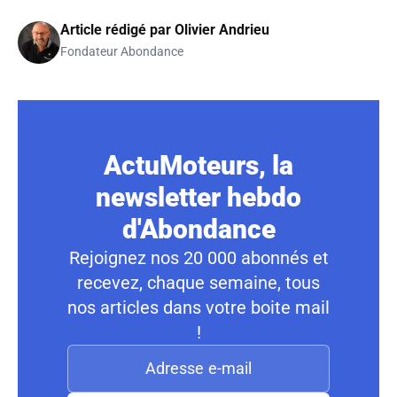
Article rédigé par
Olivier Andrieu
Fondateur Abondance
ActuMoteurs, la
newsletter hebdo
d'Abondance
Rejoignez nos 20 000 abonnés et
recevez, chaque semaine, tous
nos articles dans votre boite mail
!