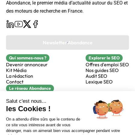
Abondance, le premier média d’actualité autour du SEO et
des moteurs de recherche en France.
Newsletter Abondance
Qui sommes-nous ?
Explorer le SEO
Devenir annonceur
Offres d'emploi SEO
Kit Média
Nos guides SEO
La rédaction
Audit SEO
Contact
Lexique SEO
Le réseau Abondance
FormaSEO
Réacteur
alfie formation
Sur LinkedIn
Sur Youtube
Sur X
Sur Facebook