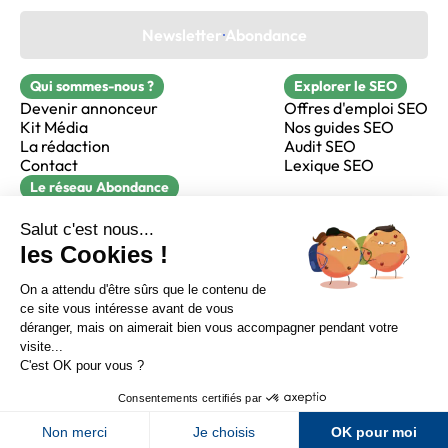
Newsletter Abondance
Qui sommes-nous ?
Explorer le SEO
Devenir annonceur
Offres d'emploi SEO
Kit Média
Nos guides SEO
La rédaction
Audit SEO
Contact
Lexique SEO
Le réseau Abondance
FormaSEO
Réacteur
alfie formation
Sur LinkedIn
Sur Youtube
Sur X
Sur Facebook
Crédits
Mentions légales
Newsletter Abondance
CGV
Confidentialité