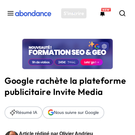
NEW
S'inscrire
Toutes les actus
Actus SEO
Plateforme
Outils
Solutions
Google rachète la plateforme
Ressources
publicitaire Invite Media
Audit SEO
Résumé IA
Nous suivre sur Google
Article rédigé par
Olivier Andrieu