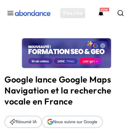
NEW
S'inscrire
Toutes les actus
Actus SEO
Plateforme
Outils
Solutions
Google lance Google Maps
Ressources
Navigation et la recherche
Audit SEO
vocale en France
Résumé IA
Nous suivre sur Google