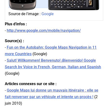
Source de l'image :
Google
Plus d'infos :
-
http://www.google.com/mobile/navigation/
Source(s) :
-
Fun on the Autobahn: Google Maps Navigation in 11
more Countries
(
Google
)
-
Salut! Willkommen! Benvenuto! ¡Bienvenido! Google
Search by Voice in French, German, Italian and Spanish
(
Google
)
Articles connexes sur ce site :
-
Google Maps lui donne un mauvais itinéraire : elle se
fait renverser par un véhicule et intente un procès !
(2
juin 2010)