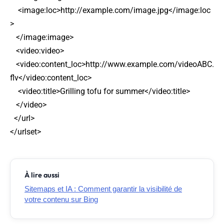
<image:loc>http://example.com/image.jpg</image:loc
>
</image:image>
<video:video>
<video:content_loc>http://www.example.com/videoABC.
flv</video:content_loc>
<video:title>Grilling tofu for summer</video:title>
</video>
</url>
</urlset>
À lire aussi
Sitemaps et IA : Comment garantir la visibilité de
votre contenu sur Bing