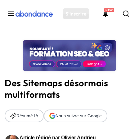
NEW
S'inscrire
Toutes les actus
Actus SEO
Plateforme
Outils
Solutions
Des Sitemaps désormais
Ressources
multiformats
Audit SEO
Résumé IA
Nous suivre sur Google
Article rédigé par
Olivier Andrieu