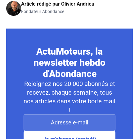
Article rédigé par
Olivier Andrieu
Fondateur Abondance
ActuMoteurs, la
newsletter hebdo
d'Abondance
Rejoignez nos 20 000 abonnés et
recevez, chaque semaine, tous
nos articles dans votre boite mail
!