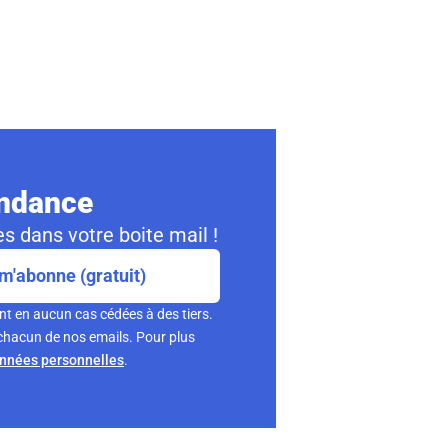
ondance
s dans votre boite mail !
m'abonne (gratuit)
nt en aucun cas cédées à des tiers.
chacun de nos emails. Pour plus
onnées personnelles
.