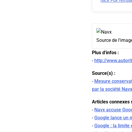
Nick Fox remplac
Source de l'imag
Plus d'infos :
-
http://www.autori
Source(s) :
-
Mesure conservat
par la société Nav
Articles connexes s
-
Navx accuse Goog
-
Google lance un 
-
Google : la limite