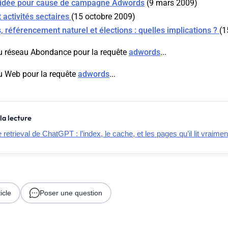
alidée pour cause de campagne Adwords
(9 mars 2009)
activités sectaires
(15 octobre 2009)
, référencement naturel et élections : quelles implications ?
(1
u réseau Abondance pour la requête
adwords
...
u Web pour la requête
adwords
...
la lecture
retrieval de ChatGPT : l’index, le cache, et les pages qu’il lit vraimen
icle
Poser une question