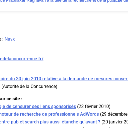
e Prabhakar Raghavan à la tête de la recherche et de la publicité d
e :
Navx
tedelaconcurrence.fr/
oire du 30 juin 2010 relative à la demande de mesures conser
x
(
Autorité de la Concurrence
)
ur ce site :
le de censurer ses liens sponsorisés
(22 février 2010)
moteur de recherche de professionnels AdWords
(29 décembre
 entre pub et search plus aussi étanche qu'avant ?
(20 janvier 2