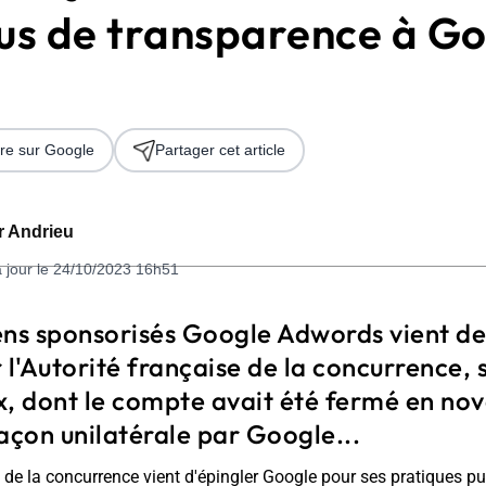
s de transparence à Go
re sur Google
Partager cet article
er Andrieu
 2026
à jour le 24/10/2023 16h51
iens sponsorisés Google Adwords vient de
 l'Autorité française de la concurrence, s
x, dont le compte avait été fermé en n
açon unilatérale par Google...
e de la concurrence vient d'épingler Google pour ses pratiques pu