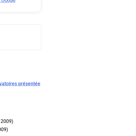
e Google
vatoires présentée
 2009)
009)