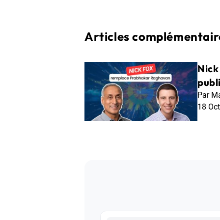
Articles complémentaire
Nick
publ
Par Ma
18 Oc