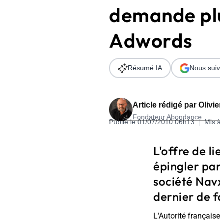
demande plu
Wordpress
Télécharger l'Ebook
Shopify
Adwords
PrestaShop
Résumé IA
Nous suiv
Article rédigé par
Olivi
Fondateur Abondance
Formation SEO & GEO - Edition
Publié le 01/07/2010 06h13
|
Mis 
244.30€ HT au lieu de 349€ pendant 1 mois !
L'offre de l
Je découvre !
épingler par
société Nav
dernier de f
L'Autorité français