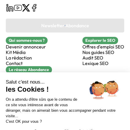
Newsletter Abondance
Qui sommes-nous ?
Explorer le SEO
Devenir annonceur
Offres d'emploi SEO
Kit Média
Nos guides SEO
La rédaction
Audit SEO
Contact
Lexique SEO
Le réseau Abondance
FormaSEO
Réacteur
alfie formation
Sur LinkedIn
Sur Youtube
Sur X
Sur Facebook
Crédits
Mentions légales
Newsletter Abondance