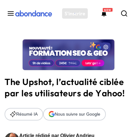
NEW
S'inscrire
Toutes les actus
Actus SEO
Plateforme
Outils
Solutions
The Upshot, l’actualité ciblée
Ressources
par les utilisateurs de Yahoo!
Audit SEO
Résumé IA
Nous suivre sur Google
Article rédigé par
Olivier Andrieu