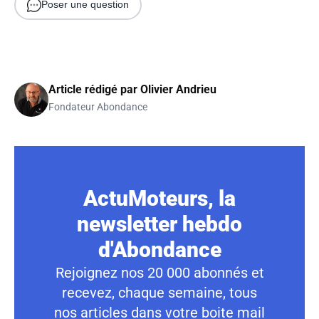
Poser une question
Article rédigé par
Olivier Andrieu
Fondateur Abondance
ActuMoteurs, la
newsletter hebdo
d'Abondance
Rejoignez nos 20 000 abonnés et
recevez, chaque semaine, tous
nos articles dans votre boite mail