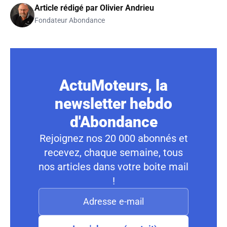
Article rédigé par
Olivier Andrieu
Fondateur Abondance
ActuMoteurs, la
newsletter hebdo
d'Abondance
Rejoignez nos 20 000 abonnés et
recevez, chaque semaine, tous
nos articles dans votre boite mail
!