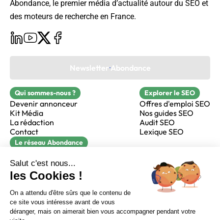
Abondance, le premier média d’actualité autour du SEO et
des moteurs de recherche en France.
Newsletter Abondance
Qui sommes-nous ?
Explorer le SEO
Devenir annonceur
Offres d'emploi SEO
Kit Média
Nos guides SEO
La rédaction
Audit SEO
Contact
Lexique SEO
Le réseau Abondance
FormaSEO
Réacteur
alfie formation
Sur LinkedIn
Sur Youtube
Sur X
Sur Facebook