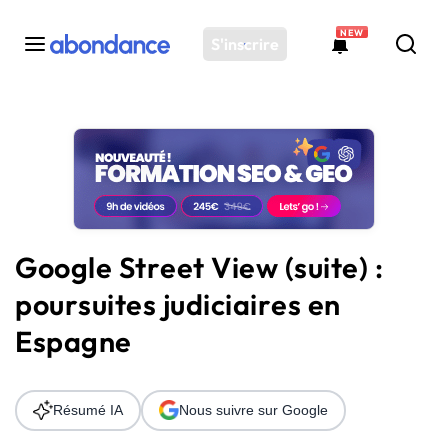
NEW
S'inscrire
Toutes les actus
Actus SEO
Plateforme
Outils
Solutions
Google Street View (suite) :
Ressources
poursuites judiciaires en
Audit SEO
Espagne
Résumé IA
Nous suivre sur Google