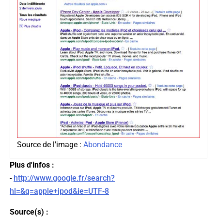
Source de l'image :
Abondance
Plus d'infos :
-
http://www.google.fr/search?
hl=&q=apple+ipod&ie=UTF-8
Source(s) :