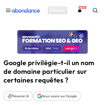
NEW
S'inscrire
Toutes les actus
Actus SEO
Plateforme
Outils
Solutions
Google privilégie-t-il un nom
Ressources
de domaine particulier sur
Audit SEO
certaines requêtes ?
Résumé IA
Nous suivre sur Google