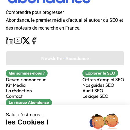
Comprendre pour progresser
Abondance, le premier média d’actualité autour du SEO et
des moteurs de recherche en France.
Newsletter Abondance
Qui sommes-nous ?
Explorer le SEO
Devenir annonceur
Offres d'emploi SEO
Kit Média
Nos guides SEO
La rédaction
Audit SEO
Contact
Lexique SEO
Le réseau Abondance
FormaSEO
Réacteur
alfie formation