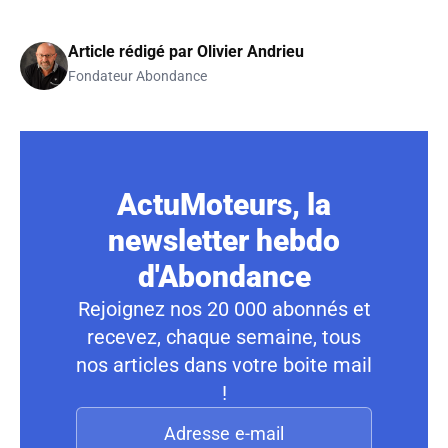
Article rédigé par
Olivier Andrieu
Fondateur Abondance
ActuMoteurs, la
newsletter hebdo
d'Abondance
Rejoignez nos 20 000 abonnés et
recevez, chaque semaine, tous
nos articles dans votre boite mail
!