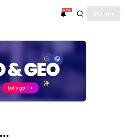
NEW
S'inscrire
Réseaux
Faire le point avec un expert
Pinterest
Optimisation de contenu
Faire auditer mon site web
Livres blancs
Netlinking
Les outils pour analyser la sémantique et améliorer les
Contacter un expert pour analyser les forces et faiblesses
YouTube
Goossips
IA pour le SEO (GEO)
textes.
de votre site.
TikTok
Google Discover
Suivi de positionnement
Les outils de mesure du positionnement dans les SERP.
Wikipedia
 marque.
s…