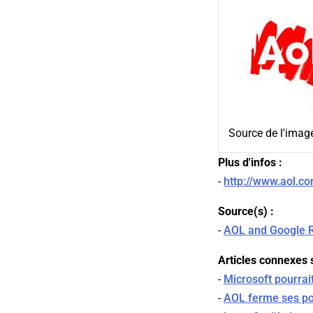
Source de l'imag
Plus d'infos :
-
http://www.aol.c
Source(s) :
-
AOL and Google R
Articles connexes s
-
Microsoft pourrai
-
AOL ferme ses po