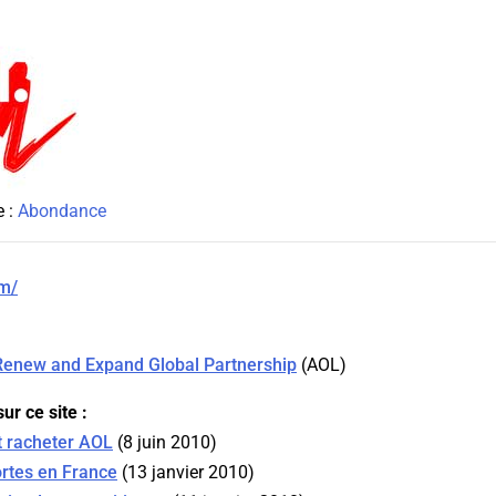
e :
Abondance
om/
enew and Expand Global Partnership
(
AOL
)
ur ce site :
t racheter AOL
(8 juin 2010)
rtes en France
(13 janvier 2010)