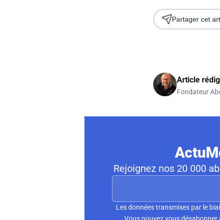
Partager cet art
Article rédi
Fondateur Ab
ActuMo
Rejoignez nos 20 000 abo
Les données transmises par le biai
Vous pouvez vous désabonner à 