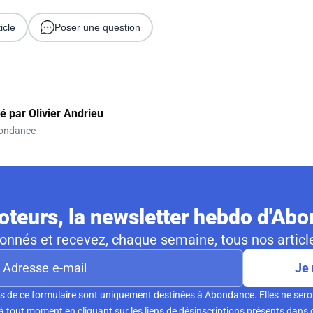
icle
Poser une question
gé par
Olivier Andrieu
ondance
teurs, la newsletter hebdo d'Ab
nnés et recevez, chaque semaine, tous nos article
Je 
s de ce formulaire sont uniquement destinées à Abondance. Elles ne sero
tout moment en cliquant sur les liens de désinscriptions présents dans 