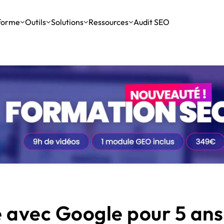
forme
Outils
Solutions
Ressources
Audit SEO
Assistants IA
Passer à la vitesse supérieure
OpenAI
Outils GEO
Développer mes compétences
Vidéos
SEO International
Les outils pour suivre et optimiser sa présence dans les IA
Apprenez auprès des meilleurs experts, grâce à leurs
Gemini
Agenda 2026
SEO Local
partages de connaissances et leurs retours d’expérience.
Claude
Crawl & indexation
Analyse des performances
Recevoir l’actu 100% SEO & IA
Les outils de tracking et de suivi du trafic et des
Le meilleur des articles SEO & IA d’Abondance, chaque
Perplexity
tion de contenu IA
événements.
semaine.
iginaux, optimisés pour le SEO, et qui respectent toujours le ton de votre
Mistral
Netlinking
Me former (intermédiaire)
Les outils pour générer du contenu avec l’IA.
Formations vidéo pour creuser des verticales du
référencement.
le fonctionnement du netlinking !
 avec Google pour 5 an
 déployer une stratégie de netlinking propre et efficace.