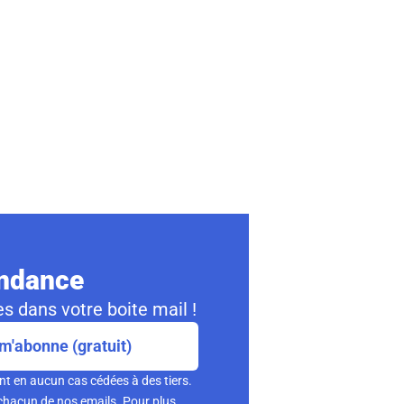
ondance
s dans votre boite mail !
m'abonne (gratuit)
nt en aucun cas cédées à des tiers.
chacun de nos emails. Pour plus