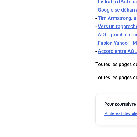
-
Le trafic d'Aol sus
-
Google se débarr
-
Tim Armstrong, un
-
Vers un rapproch
-
AOL : prochain ra
-
Fusion Yahoo! - M
-
Accord entre AOL 
Toutes les pages d
Toutes les pages d
Pour poursuivre 
Pinterest dévoil