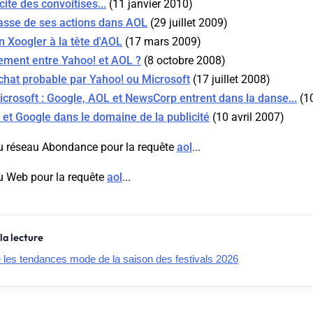
cite des convoitises...
(11 janvier 2010)
asse de ses actions dans AOL
(29 juillet 2009)
 Xoogler à la tête d'AOL
(17 mars 2009)
ement entre Yahoo! et AOL ?
(8 octobre 2008)
chat probable par Yahoo! ou Microsoft
(17 juillet 2008)
icrosoft : Google, AOL et NewsCorp entrent dans la danse...
(10
et Google dans le domaine de la publicité
(10 avril 2007)
u réseau Abondance pour la requête
aol
...
u Web pour la requête
aol
...
la lecture
e les tendances mode de la saison des festivals 2026