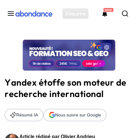
NEW
S'inscrire
Toutes les actus
Actus SEO
Plateforme
Outils
Solutions
Yandex étoffe son moteur de
Ressources
recherche international
Audit SEO
Résumé IA
Nous suivre sur Google
Article rédigé par
Olivier Andrieu