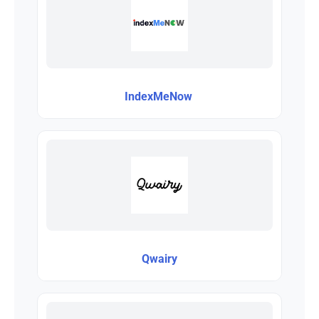
IndexMeNow
Qwairy