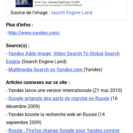
Source de l'image :
search Engine Land
Plus d'infos :
-
http://www.yandex.com/
Source(s) :
-
Yandex Adds Image, Video Search To Global Search
Engine
(
Search Engine Land
)
-
Multimedia Search on Yandex.com
(
Yandex
)
Articles connexes sur ce site :
- Yandex lance une version internationale (21 mai 2010)
-
Google grignote des parts de marché en Russie
(16
décembre 2009)
- Yandex booste la recherche web en Russie (14
septembre 2009)
-
Russie : Firefox change Google pour Yandex comme