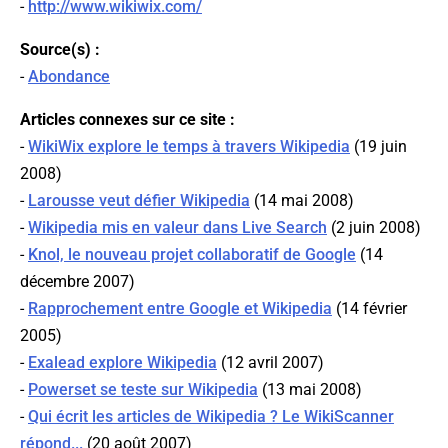
-
http://www.wikiwix.com/
Source(s) :
-
Abondance
Articles connexes sur ce site :
-
WikiWix explore le temps à travers Wikipedia
(19 juin
2008)
-
Larousse veut défier Wikipedia
(14 mai 2008)
-
Wikipedia mis en valeur dans Live Search
(2 juin 2008)
-
Knol, le nouveau projet collaboratif de Google
(14
décembre 2007)
-
Rapprochement entre Google et Wikipedia
(14 février
2005)
-
Exalead explore Wikipedia
(12 avril 2007)
-
Powerset se teste sur Wikipedia
(13 mai 2008)
-
Qui écrit les articles de Wikipedia ? Le WikiScanner
répond...
(20 août 2007)