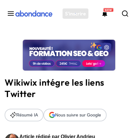
NEW
S'inscrire
Toutes les actus
Actus SEO
Plateforme
Outils
Solutions
Wikiwix intégre les liens
Ressources
Twitter
Audit SEO
Résumé IA
Nous suivre sur Google
Article rédigé par
Olivier Andrieu