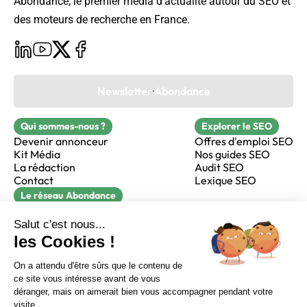
Abondance, le premier média d’actualité autour du SEO et
des moteurs de recherche en France.
Newsletter Abondance
Qui sommes-nous ?
Explorer le SEO
Devenir annonceur
Offres d'emploi SEO
Kit Média
Nos guides SEO
La rédaction
Audit SEO
Contact
Lexique SEO
Le réseau Abondance
FormaSEO
Réacteur
alfie formation
Sur LinkedIn
Sur Youtube
Sur X
Sur Facebook