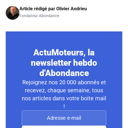
Article rédigé par
Olivier Andrieu
Fondateur Abondance
ActuMoteurs, la
newsletter hebdo
d'Abondance
Rejoignez nos 20 000 abonnés et
recevez, chaque semaine, tous
nos articles dans votre boite mail
!