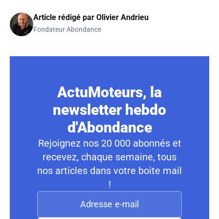
Article rédigé par
Olivier Andrieu
Fondateur Abondance
ActuMoteurs, la
newsletter hebdo
d'Abondance
Rejoignez nos 20 000 abonnés et
recevez, chaque semaine, tous
nos articles dans votre boite mail
!