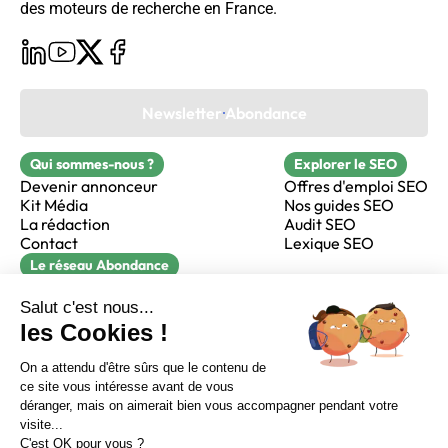
des moteurs de recherche en France.
Newsletter Abondance
Qui sommes-nous ?
Explorer le SEO
Devenir annonceur
Offres d'emploi SEO
Kit Média
Nos guides SEO
La rédaction
Audit SEO
Contact
Lexique SEO
Le réseau Abondance
FormaSEO
Réacteur
alfie formation
Sur LinkedIn
Sur Youtube
Sur X
Sur Facebook
Crédits