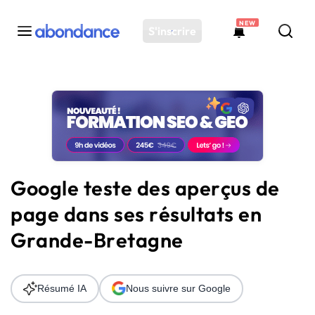
NEW
S'inscrire
Toutes les actus
Actus SEO
Plateforme
Outils
Solutions
Google teste des aperçus de
Ressources
page dans ses résultats en
Audit SEO
Grande-Bretagne
Résumé IA
Nous suivre sur Google