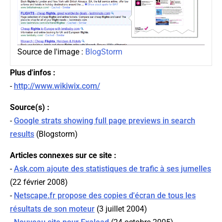
Source de l'image :
BlogStorm
Plus d'infos :
-
http://www.wikiwix.com/
Source(s) :
-
Google strats showing full page previews in search
results
(
Blogstorm
)
Articles connexes sur ce site :
-
Ask.com ajoute des statistiques de trafic à ses jumelles
(22 février 2008)
-
Netscape.fr propose des copies d'écran de tous les
résultats de son moteur
(3 juillet 2004)