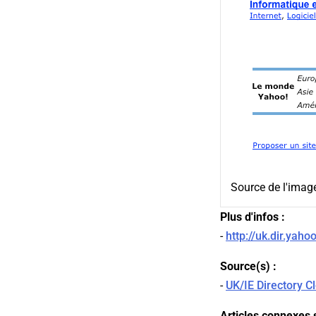
Source de l'imag
Plus d'infos :
-
http://uk.dir.yaho
Source(s) :
-
UK/IE Directory C
Articles connexes s