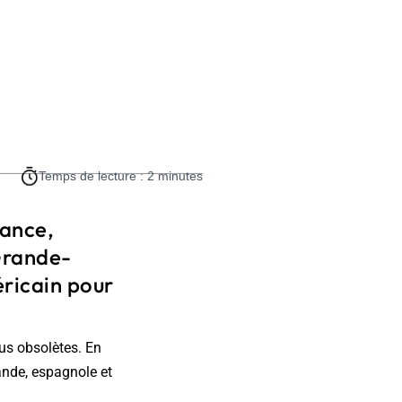
Temps de lecture : 2 minutes
rance,
Grande-
éricain pour
nus obsolètes. En
mande, espagnole et