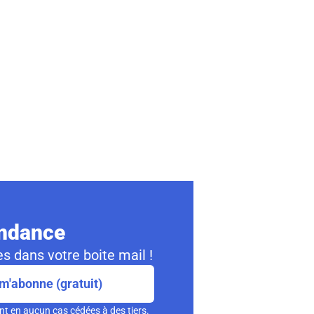
ondance
s dans votre boite mail !
m'abonne (gratuit)
nt en aucun cas cédées à des tiers.