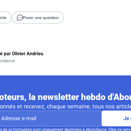
icle
Poser une question
gé par
Olivier Andrieu
ondance
teurs, la newsletter hebdo d'Ab
nnés et recevez, chaque semaine, tous nos article
Je 
s de ce formulaire sont uniquement destinées à Abondance. Elles ne sero