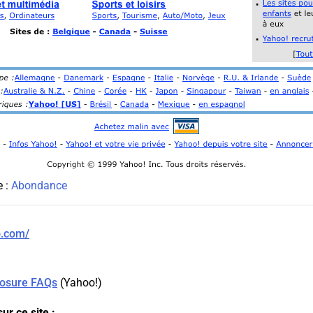
e :
Abondance
o.com/
losure FAQs
(
Yahoo!
)
ur ce site :