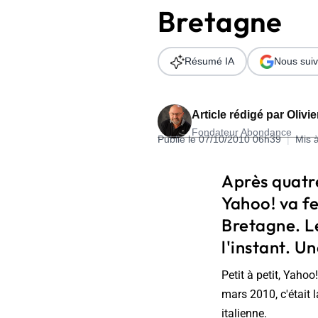
Bretagne
Wordpress
Télécharger l'Ebook
Shopify
Résumé IA
Nous suiv
PrestaShop
Article rédigé par
Olivi
Fondateur Abondance
Publié le 07/10/2010 06h39
|
Mis 
Formation SEO & GEO - Edition
Après quatr
244.30€ HT au lieu de 349€ pendant 1 mois !
Yahoo! va f
Je découvre !
Bretagne. Le
l'instant. U
Petit à petit, Yaho
mars 2010, c'était 
italienne.