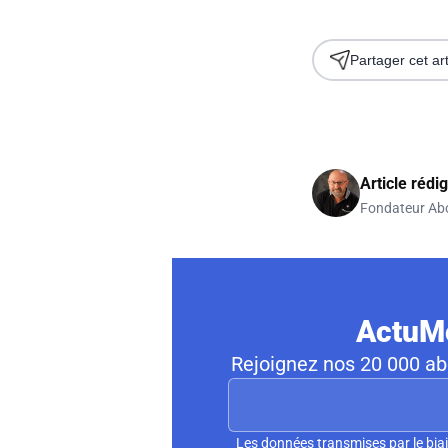
Partager cet art
Article rédi
Fondateur Ab
ActuMo
Rejoignez nos 20 000 abo
Les données transmises par le biai