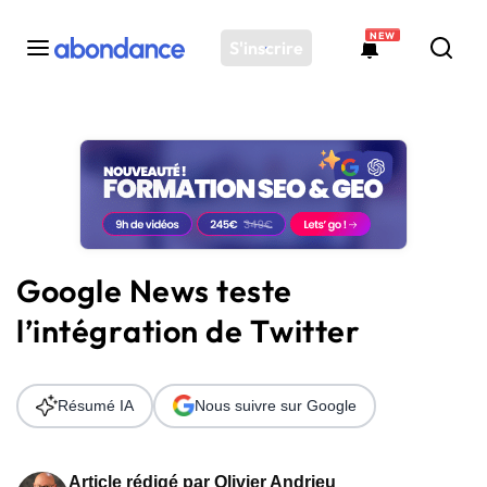
NEW
S'inscrire
Toutes les actus
Actus SEO
Plateforme
Outils
Solutions
Google News teste
Ressources
l’intégration de Twitter
Audit SEO
Résumé IA
Nous suivre sur Google
Article rédigé par
Olivier Andrieu