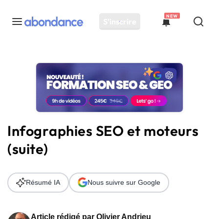
NEW
S'inscrire
Toutes les actus
Actus SEO
Plateforme
Outils
Solutions
Infographies SEO et moteurs
Ressources
(suite)
Audit SEO
Résumé IA
Nous suivre sur Google
Article rédigé par
Olivier Andrieu