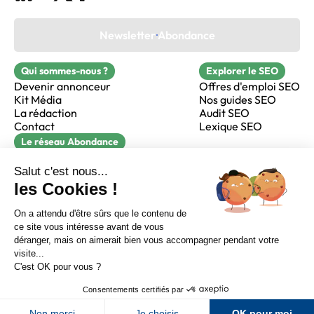
Newsletter Abondance
Qui sommes-nous ?
Explorer le SEO
Devenir annonceur
Offres d'emploi SEO
Kit Média
Nos guides SEO
La rédaction
Audit SEO
Contact
Lexique SEO
Le réseau Abondance
FormaSEO
Réacteur
alfie formation
Sur LinkedIn
Sur Youtube
Sur X
Sur Facebook
Crédits
Mentions légales
Newsletter Abondance
CGV
Confidentialité