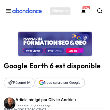
NEW
S'inscrire
Toutes les actus
Actus SEO
Plateforme
Outils
Solutions
Google Earth 6 est disponible
Ressources
Audit SEO
Résumé IA
Nous suivre sur Google
Article rédigé par
Olivier Andrieu
Fondateur Abondance
Publié le 30/11/2010 07h02