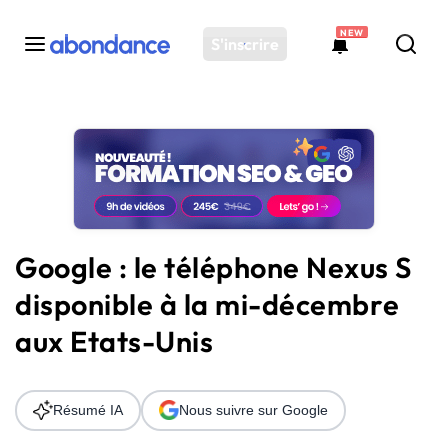
NEW
S'inscrire
Toutes les actus
Actus SEO
Plateforme
Outils
Solutions
Google : le téléphone Nexus S
Ressources
disponible à la mi-décembre
Audit SEO
aux Etats-Unis
Résumé IA
Nous suivre sur Google