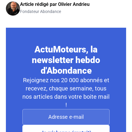
Article rédigé par
Olivier Andrieu
Fondateur Abondance
ActuMoteurs, la
newsletter hebdo
d'Abondance
Rejoignez nos 20 000 abonnés et
recevez, chaque semaine, tous
nos articles dans votre boite mail
!