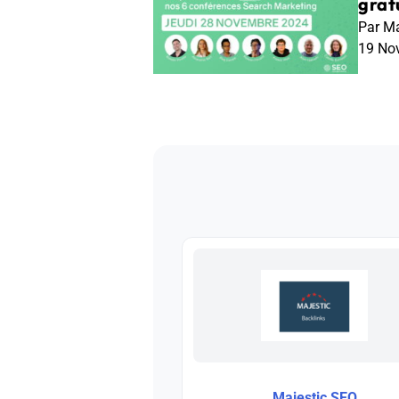
gratu
Par Ma
19 No
Majestic SEO