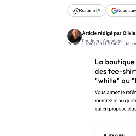
Wordpress
Télécharger l'Ebook
Résumé IA
Nous suiv
Shopify
PrestaShop
Article rédigé par
Olivi
Fondateur Abondance
Publié le 10/01/2011 07h07
|
Mis à
La boutique
des tee-shir
Formation SEO & GEO - Edition
"white" ou "
244.30€ HT au lieu de 349€ pendant 1 mois !
Vous aimez le réfé
Je découvre !
montrez-le au quoti
qui en propose plus
À lire aussi