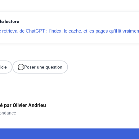
la lecture
retrieval de ChatGPT : l’index, le cache, et les pages qu’il lit vraimen
icle
Poser une question
gé par
Olivier Andrieu
ondance