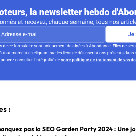
teurs, la newsletter hebdo d'Ab
nnés et recevez, chaque semaine, tous nos article
Je 
s de ce formulaire sont uniquement destinées à Abondance. Elles ne sero
tout moment en cliquant sur les liens de désinscriptions présents dans 
pouvez consulter l’intégralité de
notre politique de traitement de vos d
s :
anquez pas la SEO Garden Party 2024 : Une j