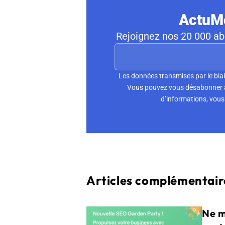
ActuMo
Rejoignez nos 20 000 abo
Les données transmises par le biai
Vous pouvez vous désabonner à 
d’informations, vous 
Articles complémentaire
Ne m