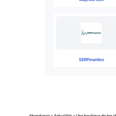
SERPmantics
Abondance
>
Actualités
>
Une boutique de tee-s