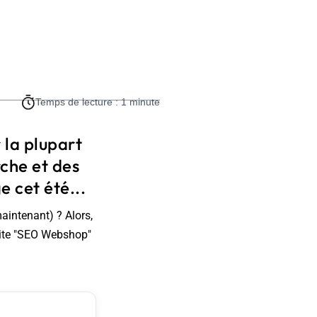
Temps de lecture : 1 minute
la plupart
che et des
e cet été...
aintenant) ? Alors,
 site "SEO Webshop"