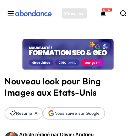
NEW
S'inscrire
Toutes les actus
Actus SEO
Plateforme
Outils
Solutions
Nouveau look pour Bing
Ressources
Images aux Etats-Unis
Audit SEO
Résumé IA
Nous suivre sur Google
Article rédigé par
Olivier Andrieu